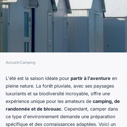
Accueil
›
Camping
CAMPING
Quelles sont les meilleures
L'été est la saison idéale pour
partir à l'aventure
en
pleine nature. La forêt pluviale, avec ses paysages
pratiques pour camper en
luxuriants et sa biodiversité incroyable, offre une
région de forêt pluviale en
expérience unique pour les amateurs de
camping, de
été?
randonnée et de bivouac
. Cependant, camper dans
ce type d'environnement demande une préparation
Maëlys
•
30 juin 2024
•
6 min de lecture
spécifique et des connaissances adaptées. Voici un