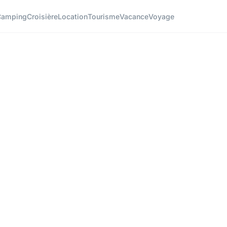
Camping
Croisière
Location
Tourisme
Vacance
Voyage