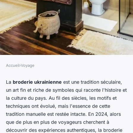
Accueil
›
Voyage
VOYAGE
Où découvrir les traditions de
La
broderie ukrainienne
est une tradition séculaire,
un art fin et riche de symboles qui raconte l'histoire et
la broderie en Ukraine :
la culture du pays. Au fil des siècles, les motifs et
ateliers et artisans
techniques ont évolué, mais l'essence de cette
recommandés ?
tradition manuelle est restée intacte. En 2024, alors
que de plus en plus de voyageurs cherchent à
Maëlys
•
30 juin 2024
•
7 min de lecture
découvrir des expériences authentiques, la broderie